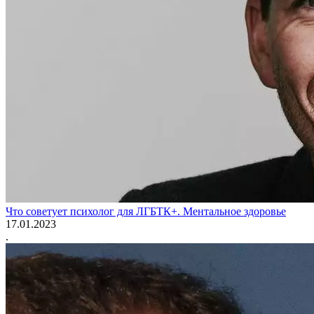
Что советует психолог для ЛГБТК+. Ментальное здоровье
17.01.2023
.