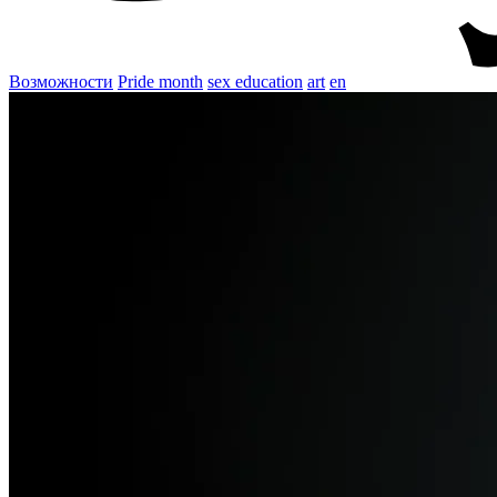
Возможности
Pride month
sex education
art
en