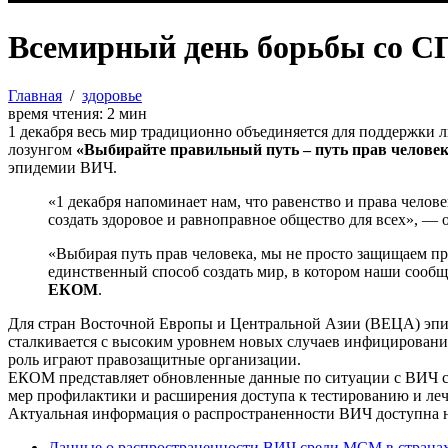
Всемирный день борьбы со СП
Главная
/
здоровье
время чтения:
2
мин
1 декабря весь мир традиционно объединяется для поддержки 
лозунгом
«Выбирайте правильный путь – путь прав челове
эпидемии ВИЧ.
«1 декабря напоминает нам, что равенство и права чел
создать здоровое и равноправное общество для всех», — 
«Выбирая путь прав человека, мы не просто защищаем пр
единственный способ создать мир, в котором наши сообщ
ЕКОМ
.
Для стран Восточной Европы и Центральной Азии (ВЕЦА) эпид
сталкивается с высоким уровнем новых случаев инфицировани
роль играют правозащитные организации.
ЕКОМ представляет обновленные данные по ситуации с ВИЧ ср
мер профилактики и расширения доступа к тестированию и ле
Актуальная информация о распространенности ВИЧ доступна 
Данные о распространенности ВИЧ среди МСМ в стран