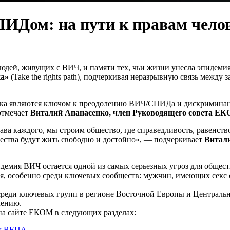
ИДом: на пути к правам чело
людей, живущих с ВИЧ, и памяти тех, чьи жизни унесла эпидеми
ка»
(Take the rights path), подчеркивая неразрывную связь межд
овека являются ключом к преодолению ВИЧ/СПИДа и дискриминац
отмечает
Виталий Апанасенко, член Руководящего совета Е
ава каждого, мы строим общество, где справедливость, равенств
ества будут жить свободно и достойно», — подчеркивает
Витали
емия ВИЧ остается одной из самых серьезных угроз для общест
я, особенно среди ключевых сообществ: мужчин, имеющих секс 
еди ключевых групп в регионе Восточной Европы и Центрально
чению.
на сайте ЕКОМ в следующих разделах:
ах ВЕЦА