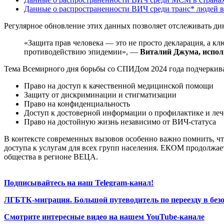
Данные о распространенности ВИЧ среди транс* людей 
Регулярное обновление этих данных позволяет отслеживать д
«Защита прав человека — это не просто декларация, а 
противодействию эпидемии», —
Виталий Джума, испо
Тема Всемирного дня борьбы со СПИДом 2024 года подчеркива
Право на доступ к качественной медицинской помощи
Защиту от дискриминации и стигматизации
Право на конфиденциальность
Доступ к достоверной информации о профилактике и ле
Право на достойную жизнь независимо от ВИЧ-статуса
В контексте современных вызовов особенно важно помнить, ч
доступа к услугам для всех групп населения. ЕКОМ продолжае
общества в регионе ВЕЦА.
Подписывайтесь на наш Telegram-канал!
ЛГБТК-миграция. Большой путеводитель по переезду в без
Смотрите интересные видео на нашем YouTube-канале