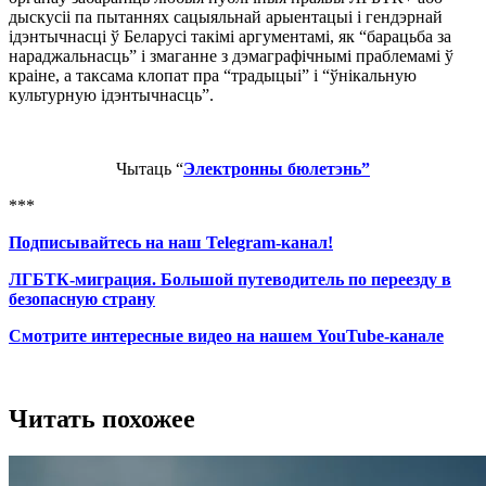
дыскусіі па пытаннях сацыяльнай арыентацыі і гендэрнай
ідэнтычнасці ў Беларусі такімі аргументамі, як “барацьба за
нараджальнасць” і змаганне з дэмаграфічнымі праблемамі ў
краіне, а таксама клопат пра “традыцыі” і “ўнікальную
культурную ідэнтычнасць”.
Чытаць “
Электронны бюлетэнь”
***
Подписывайтесь на наш Telegram-канал!
ЛГБТК-миграция. Большой путеводитель по переезду в
безопасную страну
Смотрите интересные видео на нашем YouTube-канале
Читать похожее