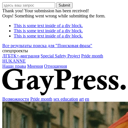
Thank you! Your submission has been received!
Oops! Something went wrong while submitting the form.
This is some text inside of a div block.
This is some text inside of a div block.
This is some text inside of a div block.
Все результаты поиска для "
Поисковая фраза
"
спецпроекты
ЛГБТК+-миграция
Special Safety Project
Pride month
HUKANNE
Наши права
Мнения
Отношения
Возможности
Pride month
sex education
art
en