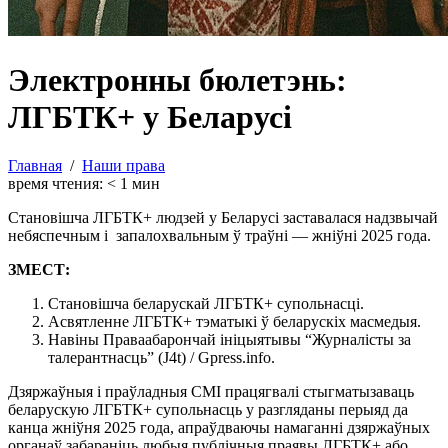
Электронны бюлетэнь:
ЛГБТК+ у Беларусі
Главная
/
Наши права
время чтения:
< 1
мин
Становішча ЛГБТК+ людзей у Беларусі заставалася надзвычай
небяспечным і запалохвальным ў траўні — жніўні 2025 года.
ЗМЕСТ:
Становішча беларускай ЛГБТК+ супольнасці.
Асвятленне ЛГБТК+ тэматыкі ў беларускіх масмедыя.
Навіны Праваабарончай ініцыятывы “Журналісты за
талерантнасць” (J4t) / Gpress.info.
Дзяржаўныя і праўладныя СМІ працягвалі стыгматызаваць
беларускую ЛГБТК+ супольнасць у разгляданы перыяд да
канца жніўня 2025 года, апраўдваючы намаганні дзяржаўных
органаў забараніць любыя публічныя праявы ЛГБТК+ або