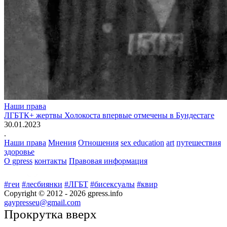
Наши права
ЛГБТК+ жертвы Холокоста впервые отмечены в Бундестаге
30.01.2023
.
Наши права
Мнения
Отношения
sex education
art
путешествия
здоровье
О gpress
контакты
Правовая информация
#геи
#лесбиянки
#ЛГБТ
#бисексуалы
#квир
Copyright © 2012 -
2026
gpress.info
gaypresseu@gmail.com
Прокрутка вверх