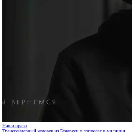
Наши права
Трансгендерный человек из Беларуси о допросах в милиции